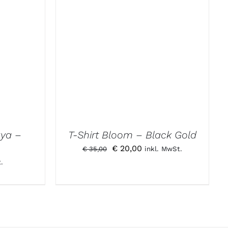
aya –
T-Shirt Bloom – Black Gold
Ursprünglicher
Aktueller
€
20,00
€
35,00
inkl. MwSt.
Preis
Preis
.
war:
ist:
€ 35,00
€ 20,00.