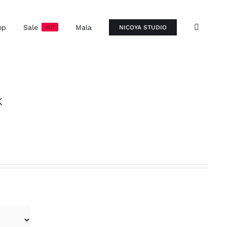
op
Sale
Mala
NICOYA STUDIO
HOT
k