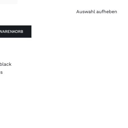
Auswahl aufheben
 WARENKORB
black
ps