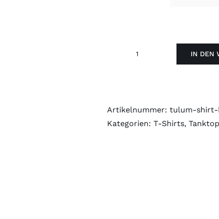
IN DEN
Tulum
Shirt
Black
Menge
Artikelnummer:
tulum-shirt-
Kategorien:
T-Shirts
,
Tankto