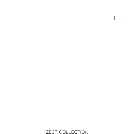
Zum
Inhalt
springen
ZEST COLLECTION