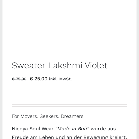
Sweater Lakshmi Violet
Ursprünglicher
Aktueller
€
25,00
€
75,00
inkl. MwSt.
Preis
Preis
war:
ist:
€ 75,00
€ 25,00.
For Movers. Seekers. Dreamers
Nicoya Soul Wear
“Made in Bali”
wurde aus
Freude am Leben und an der Bewegung kreiert.