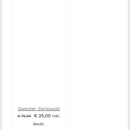
Sweater Saraswati
Ursprünglicher
Aktueller
€
25,00
€
75,00
inkl.
Preis
Preis
MwSt.