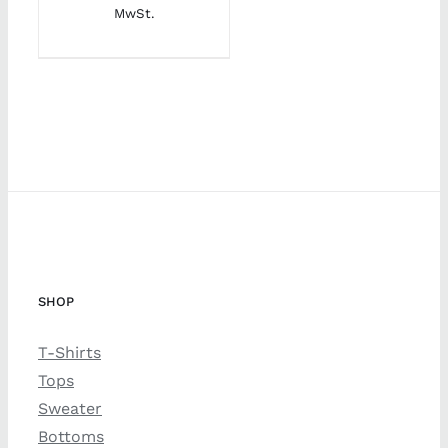
Preis
Preis
MwSt.
war:
ist:
€ 35,00
€ 20,00.
SHOP
T-Shirts
Tops
Sweater
Bottoms