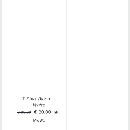
T-Shirt Bloom –
White
Ursprünglicher
Aktueller
€
20,00
€
35,00
inkl.
Preis
Preis
MwSt.
war:
ist: