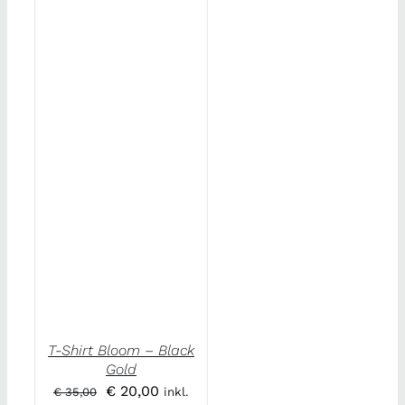
T-Shirt Bloom – Black
Gold
Ursprünglicher
Aktueller
€
20,00
€
35,00
inkl.