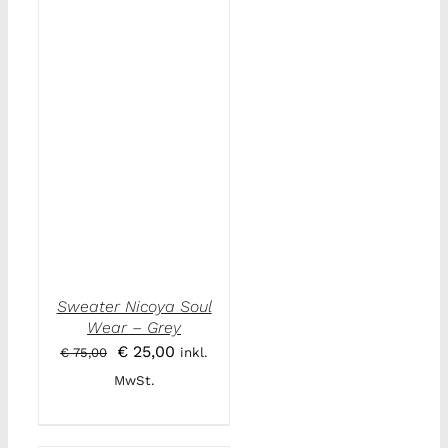
Sweater Nicoya Soul
Wear – Grey
Ursprünglicher
Aktueller
€
25,00
€
75,00
inkl.
Preis
Preis
MwSt.
war:
ist:
€ 75,00
€ 25,00.